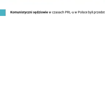
Komunistyczni sędziowie
w czasach PRL-u w Polsce byli przedst
podporządkowanego władzy komunistycznej, działającymi w lat
przez władze partyjne, które realizowały politykę represji wobec
i 50.) wydawali wyroki w procesach pokazowych, skazując żołnier
duchownych na wieloletnie więzienia lub karę śmierci. Ich orzecz
pozbawione niezależności i rzetelności. W późniejszych latach, 
narzędziem kontroli społeczeństwa. Wielu komunistycznych sędzi
1989 roku, co wywołuje kontrowersje w polskiej debacie publiczn
prawa ideologii komunistycznej i brak niezależności wymiaru spr